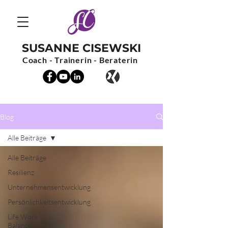
SUSANNE CISEWSKI
Coach - Trainerin - Beraterin
Blog
Alle Beiträge
Alle Beiträge
Resilienz
Unternehmensentwicklung
Persönlichkeitsentwicklung
Life Work
Balance